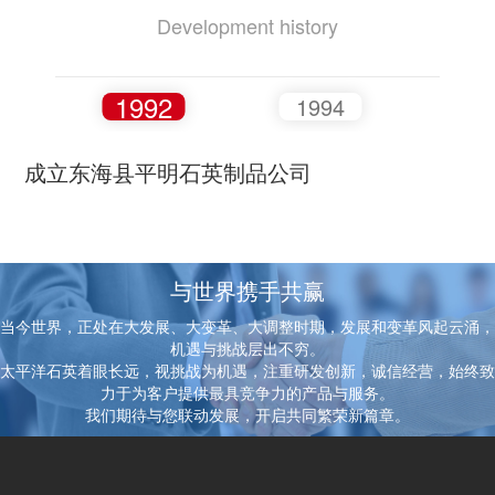
Development history
1992
1994
1
成立东海县平明石英制品公司
与世界携手共赢
当今世界，正处在大发展、大变革、大调整时期，发展和变革风起云涌，
机遇与挑战层出不穷。
太平洋石英着眼长远，视挑战为机遇，注重研发创新，诚信经营，始终致
力于为客户提供最具竞争力的产品与服务。
我们期待与您联动发展，开启共同繁荣新篇章。